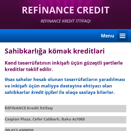
REFİNANCE CREDIT
UNİON
REFİNANCE KREDİT İTTİFAQI
Menu
Sahibkarlığa kömək kreditləri
Kənd təsərrüfatının inkişafı üçün güzəştli şərtlərlə
kreditlər təklif edilir.
Əsas sahələr hesab olunan təsərrüfatların yaradılması
və inkişafı üçün maliyyə dəstəyinə ehtiyacı olan
sahibkarlar
kredit işçiləri
ilə əlaqə saxlaya bilərlər.
REFINANCE Kredit İttifaqı
Caspian Plaza, Cəfər Cabbarlı, Baku Az1065
(99 412) 4369059